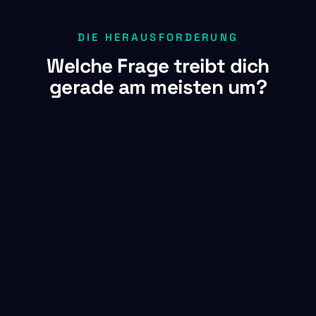
DIE HERAUSFORDERUNG
Welche Frage treibt dich
gerade am meisten um?
"Wie gestalten wir Transformation so,
dass Menschen mitgehen und Leistung
stabil bleibt?"
DER GRUND FÜR DAS FESTIVAL
Für das, was jetzt kommt, gibt
es noch kein Handbuch.