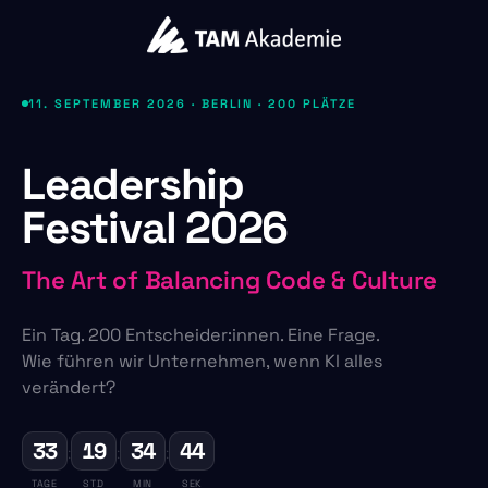
11. SEPTEMBER 2026 · BERLIN · 200 PLÄTZE
Leadership
Festival 2026
The Art of Balancing Code & Culture
Ein Tag. 200 Entscheider:innen. Eine Frage.
Wie führen wir Unternehmen, wenn KI alles
verändert?
33
19
34
43
:
:
:
TAGE
STD
MIN
SEK